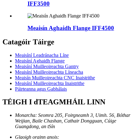
IFF3500
Meaisín Aghaidh Flange IFF4500
Catagóir Táirge
Meaisíní Leadránacha Líne
Meaisíní Aghaidh Flange
Meaisíní Muilleoireachta Gantry
Meaisíní Muilleoireachta Líneacha
Meaisín Muilleoireachta CNC Inaistrithe
Meaisíní Muilleoireachta Inaistrithe
Páirteanna agus Gabhálais
TÉIGH I dTEAGMHÁIL LINN
Monarcha: Seomra 205, Foirgneamh 3, Uimh. 56, Bóthar
Weijian, Baile Chashan, Cathair Dongguan, Cúige
Guangdong, an tSín
Glaoigh orainn anois: