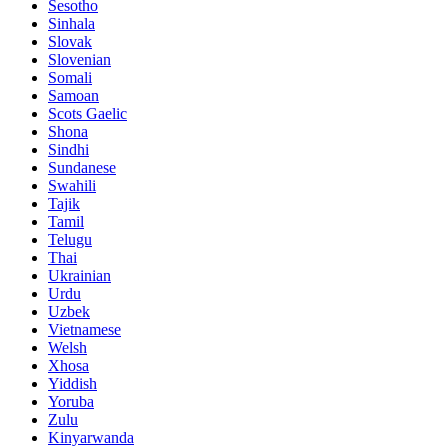
Sesotho
Sinhala
Slovak
Slovenian
Somali
Samoan
Scots Gaelic
Shona
Sindhi
Sundanese
Swahili
Tajik
Tamil
Telugu
Thai
Ukrainian
Urdu
Uzbek
Vietnamese
Welsh
Xhosa
Yiddish
Yoruba
Zulu
Kinyarwanda