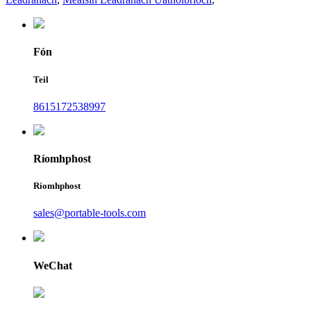
Fón
Teil
8615172538997
Ríomhphost
Ríomhphost
sales@portable-tools.com
WeChat