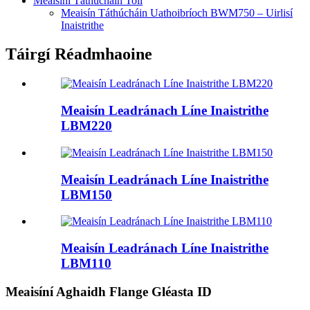
Meaisíní Táthúcháin Toll
Meaisín Táthúcháin Uathoibríoch BWM750 – Uirlisí
Inaistrithe
Táirgí Réadmhaoine
Meaisín Leadránach Líne Inaistrithe
LBM220
Meaisín Leadránach Líne Inaistrithe
LBM150
Meaisín Leadránach Líne Inaistrithe
LBM110
Meaisíní Aghaidh Flange Gléasta ID