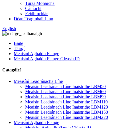
Turas Monarcha
Cáilíocht
Feidhmchlár
Déan Teagmháil Linn
English
Baile
Táirgí
Meaisíní Aghaidh Flange
Meaisíní Aghaidh Flange Gléasta ID
Catagóirí
Meaisíní Leadránacha Líne
Meaisín Leadránach Líne Inaistrithe LBM50
Meaisín Leadránach Líne Inaistrithe LBM60
Meaisín Leadránach Líne Inaistrithe LBM90
Meaisín Leadránach Líne Inaistrithe LBM110
Meaisín Leadránach Líne Inaistrithe LBM120
Meaisín Leadránach Líne Inaistrithe LBM150
Meaisín Leadránach Líne Inaistrithe LBM220
Meaisíní Aghaidh Flange
Meaisíní Aghaidh Flange Gléasta ID