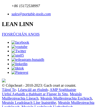
+86 15172538997
sales@portable-tools.com
LEAN LINN
FIOSRÚCHÁN ANOIS
© Cóipcheart - 2010-2023: Gach ceart ar cosaint.
Táirgí Te
-
Léarscáil an tSuímh
-
AMP Soghluaiste
Uirlisí Aghaidh a thabhairt ar Flange In Situ
,
Meaisín
Muilleoireachta Líneach
,
Meaisín Muilleoireachta Eochrach
,
Meaisín Leadránach Líne Inaistrithe
,
Meaisín Muilleoireachta
Leadránach
,
Meaisín Leadránach Uathoibríoch
,