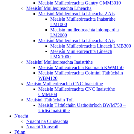
Meaisín Muilleoireachta Gantry GMM3010
Meaisíní Muilleoireachta Líneacha
Meaisíní Muilleoireachta Líneacha 2 Ais
Meaisín Muilleoireachta Inaistrithe
LM1000
Meaisín muilleoireachta iniompartha
LM2000
Meaisíní Muilleoireachta Líneacha 3 Ais
Meaisín Muilleoireachta Líneach LMB300
Meaisín Muilleoireachta Líneach
LMX1000
Meaisíní Muilleoireachta Inaistrithe
Meaisín Muilleoireachta Eochrach KWM150
Meaisín Muilleoireachta Coirníní Táthúcháin
WBM120
Meaisín Muilleoireachta CNC Inaistrithe
Meaisín Muilleoireachta CNC Inaistrithe
CMM304
Meaisíní Táthúcháin Toll
Meaisín Táthúcháin Uathoibríoch BWM750 –
Uirlisí Inaistrithe
Nuacht
Nuacht na Cuideachta
Nuacht Tionscail
Fúinn