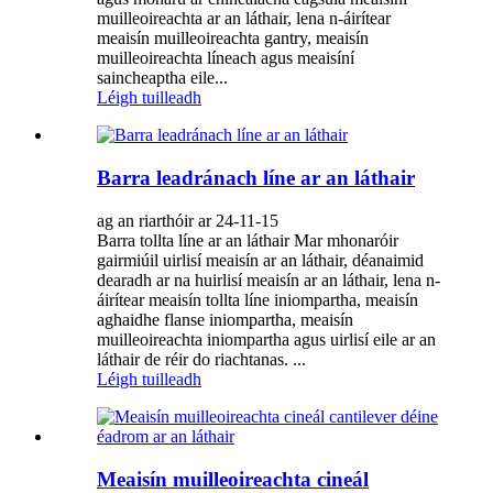
muilleoireachta ar an láthair, lena n-áirítear
meaisín muilleoireachta gantry, meaisín
muilleoireachta líneach agus meaisíní
saincheaptha eile...
Léigh tuilleadh
Barra leadránach líne ar an láthair
ag an riarthóir ar 24-11-15
Barra tollta líne ar an láthair Mar mhonaróir
gairmiúil uirlisí meaisín ar an láthair, déanaimid
dearadh ar na huirlisí meaisín ar an láthair, lena n-
áirítear meaisín tollta líne iniompartha, meaisín
aghaidhe flanse iniompartha, meaisín
muilleoireachta iniompartha agus uirlisí eile ar an
láthair de réir do riachtanas. ...
Léigh tuilleadh
Meaisín muilleoireachta cineál