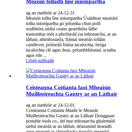
Meaisín tolladh líne iniompartha
ag an riarthóir ar 24-12-31
Meaisín tollta líne iniompartha Úsáidtear meaisíní
tollta iniompartha go príomha chun poill
sealbhóra uirlisí ceann gearrthóra láibe
trastomhas mór a phróiseáil (sa mhonarcha, ar an
láthair, athmhonarú), frámaí meaisín tolláin
cantilever, próiseáil fráma tacaíochta, bróga
tacaíochta clé agus deas, príomhbhíomaí, sciatha
agus eile ...
Léigh tuilleadh
Ceisteanna Coitianta faoi Mheaisín
Muilleoireachta Gantry ar an Láthair
ag an riarthóir ar 24-12-01
Ceisteanna Coitianta Maidir le Meaisín
Muilleoireachta Gantry ar an Láthair Dongguan
portable tools co., ltd mar mhonarcha ghairmiúil
uirlisí meaisín ar an láthair, déanaimid dearadh
agus monarú ar chineálacha éagsúla meaisíní