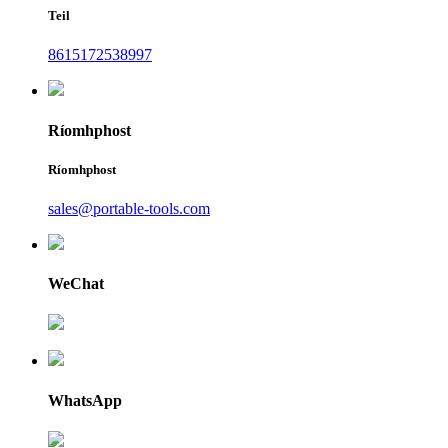
Teil
8615172538997
Ríomhphost
Ríomhphost
sales@portable-tools.com
WeChat
WhatsApp