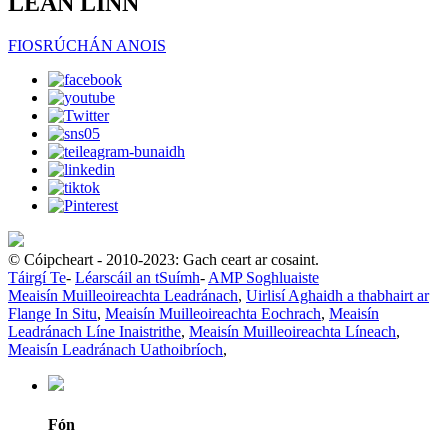
LEAN LINN
FIOSRÚCHÁN ANOIS
© Cóipcheart - 2010-2023: Gach ceart ar cosaint.
Táirgí Te
-
Léarscáil an tSuímh
-
AMP Soghluaiste
Meaisín Muilleoireachta Leadránach
,
Uirlisí Aghaidh a thabhairt ar
Flange In Situ
,
Meaisín Muilleoireachta Eochrach
,
Meaisín
Leadránach Líne Inaistrithe
,
Meaisín Muilleoireachta Líneach
,
Meaisín Leadránach Uathoibríoch
,
Fón