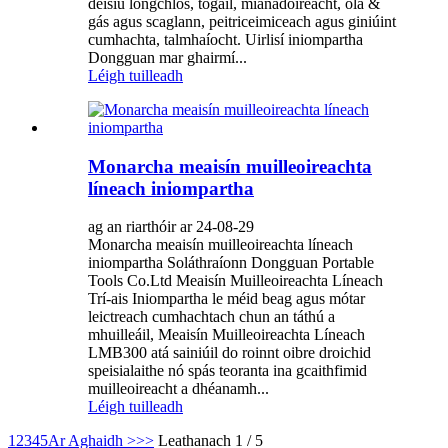
deisiú longchlós, tógáil, mianadóireacht, ola &
gás agus scaglann, peitriceimiceach agus giniúint
cumhachta, talmhaíocht. Uirlisí iniompartha
Dongguan mar ghairmí...
Léigh tuilleadh
Monarcha meaisín muilleoireachta
líneach iniompartha
ag an riarthóir ar 24-08-29
Monarcha meaisín muilleoireachta líneach
iniompartha Soláthraíonn Dongguan Portable
Tools Co.Ltd Meaisín Muilleoireachta Líneach
Trí-ais Iniompartha le méid beag agus mótar
leictreach cumhachtach chun an táthú a
mhuilleáil, Meaisín Muilleoireachta Líneach
LMB300 atá sainiúil do roinnt oibre droichid
speisialaithe nó spás teoranta ina gcaithfimid
muilleoireacht a dhéanamh...
Léigh tuilleadh
1
2
3
4
5
Ar Aghaidh >
>>
Leathanach 1 / 5