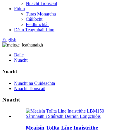
Nuacht Tionscail
Fúinn
Turas Monarcha
Cáilíocht
Feidhmchlár
Déan Teagmháil Linn
English
Baile
Nuacht
Nuacht
Nuacht na Cuideachta
Nuacht Tionscail
Nuacht
Meaisín Tollta Líne Inaistrithe