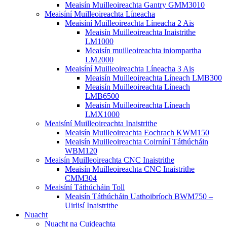
Meaisín Muilleoireachta Gantry GMM3010
Meaisíní Muilleoireachta Líneacha
Meaisíní Muilleoireachta Líneacha 2 Ais
Meaisín Muilleoireachta Inaistrithe
LM1000
Meaisín muilleoireachta iniompartha
LM2000
Meaisíní Muilleoireachta Líneacha 3 Ais
Meaisín Muilleoireachta Líneach LMB300
Meaisín Muilleoireachta Líneach
LMB6500
Meaisín Muilleoireachta Líneach
LMX1000
Meaisíní Muilleoireachta Inaistrithe
Meaisín Muilleoireachta Eochrach KWM150
Meaisín Muilleoireachta Coirníní Táthúcháin
WBM120
Meaisín Muilleoireachta CNC Inaistrithe
Meaisín Muilleoireachta CNC Inaistrithe
CMM304
Meaisíní Táthúcháin Toll
Meaisín Táthúcháin Uathoibríoch BWM750 –
Uirlisí Inaistrithe
Nuacht
Nuacht na Cuideachta