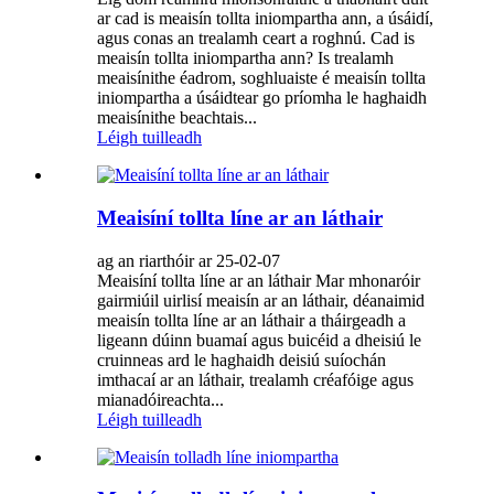
ar cad is meaisín tollta iniompartha ann, a úsáidí,
agus conas an trealamh ceart a roghnú. Cad is
meaisín tollta iniompartha ann? Is trealamh
meaisínithe éadrom, soghluaiste é meaisín tollta
iniompartha a úsáidtear go príomha le haghaidh
meaisínithe beachtais...
Léigh tuilleadh
Meaisíní tollta líne ar an láthair
ag an riarthóir ar 25-02-07
Meaisíní tollta líne ar an láthair Mar mhonaróir
gairmiúil uirlisí meaisín ar an láthair, déanaimid
meaisín tollta líne ar an láthair a tháirgeadh a
ligeann dúinn buamaí agus buicéid a dheisiú le
cruinneas ard le haghaidh deisiú suíochán
imthacaí ar an láthair, trealamh créafóige agus
mianadóireachta...
Léigh tuilleadh