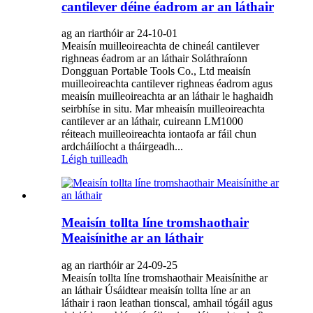
cantilever déine éadrom ar an láthair
ag an riarthóir ar 24-10-01
Meaisín muilleoireachta de chineál cantilever
righneas éadrom ar an láthair Soláthraíonn
Dongguan Portable Tools Co., Ltd meaisín
muilleoireachta cantilever righneas éadrom agus
meaisín muilleoireachta ar an láthair le haghaidh
seirbhíse in situ. Mar mheaisín muilleoireachta
cantilever ar an láthair, cuireann LM1000
réiteach muilleoireachta iontaofa ar fáil chun
ardcháilíocht a tháirgeadh...
Léigh tuilleadh
Meaisín tollta líne tromshaothair
Meaisínithe ar an láthair
ag an riarthóir ar 24-09-25
Meaisín tollta líne tromshaothair Meaisínithe ar
an láthair Úsáidtear meaisín tollta líne ar an
láthair i raon leathan tionscal, amhail tógáil agus