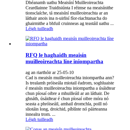
Dhéanamh uathu Meaisíní Muilleoireachta
Ceardlainne Traidisiúnta I réimse na meaisínithe
tionsclaíche, tá meaisíní muilleoireachta ar an
láthair anois ina n-uirlisí fíor-riachtanacha do
ghairmithe a bhfuil cruinneas ag teastáil uathu ...
Léigh tuilleadh
RFQ le haghaidh meaisín
muilleoireachta líne iniompartha
ag an riarthóir ar 25-05-10
Cad is meaisín muilleoireachta iniompartha ann?
Is trealamh próiseála miotail éadrom, soghluaiste
é meaisín muilleoireachta iniompartha a úsáidtear
chun píosaí oibre a mhuilleáil ar an láthair. De
ghnáth, úsáidtear é chun píosaí oibre móra nó
seasta a phróiseáil, amhail dromchla, poill nó
sliotáin long, droichid, píblínte nó páirteanna
innealra trom. ...
Léigh tuilleadh