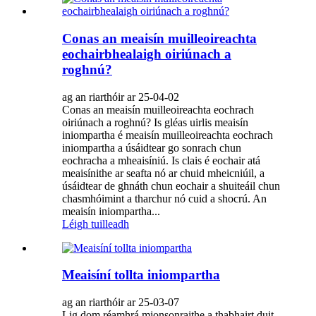
Conas an meaisín muilleoireachta
eochairbhealaigh oiriúnach a
roghnú?
ag an riarthóir ar 25-04-02
Conas an meaisín muilleoireachta eochrach
oiriúnach a roghnú? Is gléas uirlis meaisín
iniompartha é meaisín muilleoireachta eochrach
iniompartha a úsáidtear go sonrach chun
eochracha a mheaisíniú. Is clais é eochair atá
meaisínithe ar seafta nó ar chuid mheicniúil, a
úsáidtear de ghnáth chun eochair a shuiteáil chun
chasmhóimint a tharchur nó cuid a shocrú. An
meaisín iniompartha...
Léigh tuilleadh
Meaisíní tollta iniompartha
ag an riarthóir ar 25-03-07
Lig dom réamhrá mionsonraithe a thabhairt duit