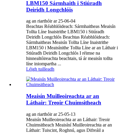
LBM150 Sármhaith i Stiúradh
Deiridh Longchlóis
ag an riarthóir ar 25-06-04
Beachtas Réabhlóideach: Sármhaitheas Meaisín
Tollta Líne Inaistrithe LBM150 i Stiúradh
Deiridh Longchlós Beachtas Réabhlóideach:
Sármhaitheas Meaisín Tollta Líne Inaistrithe
LBM150 i Meaisínithe Tollta Líne ar an Láthair i
Stiúradh Deiridh Longchlós I réimse na
hinnealtóireachta beachtais, tá ár meaisín tollta
líne iniompartha ...
Léigh tuilleadh
Meaisín Muilleoireachta ar an
Láthair: Treoir Chuimsitheach
ag an riarthóir ar 25-05-13
Meaisín Muilleoireachta ar an Láthair: Treoir
Chuimsitheach Meaisíní Muilleoireachta ar an
Láthair: Tuiscint, Roghnú, agus Difreáil a