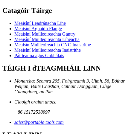
Catagóir Táirge
Meaisíní Leadránacha Líne
Meaisíní Aghaidh Flange
Meaisíní Muilleoireachta Gantry
Meaisíní Muilleoireachta Líneacha
Meaisín Muilleoireachta CNC Inaistrithe
Meaisíní Muilleoireachta Inaistrithe
Páirteanna agus Gabhálais
TÉIGH I dTEAGMHÁIL LINN
Monarcha: Seomra 205, Foirgneamh 3, Uimh. 56, Bóthar
Weijian, Baile Chashan, Cathair Dongguan, Cúige
Guangdong, an tSín
Glaoigh orainn anois:
+86 15172538997
sales@portable-tools.com